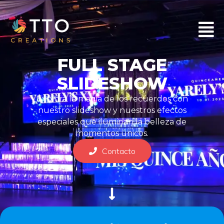
FULL STAGE
SLIDESHOW
Explora la magia de los recuerdos con
nuestro slideshow y nuestros efectos
especiales que iluminan la belleza de
momentos únicos.
Contacto