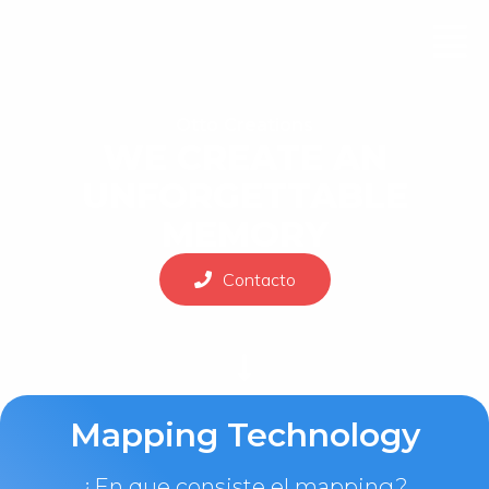
Otto Creations
WE CREATE AN
UNFORGETTABLE
MEMORY​
Contacto
Mapping Technology
¿En que consiste el mapping?