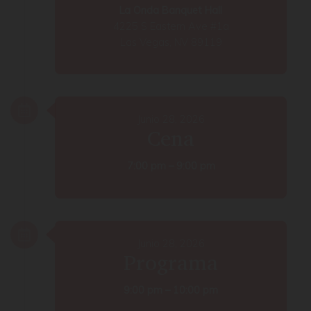
La Onda Banquet Hall
4225 S Eastern Ave #1a
Las Vegas, NV 89119
Junio 28, 2026
Cena
7:00 pm – 9:00 pm
Junio 28, 2026
Programa
9:00 pm – 10:00 pm