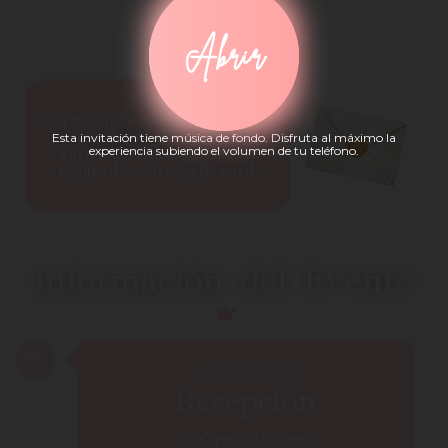
Regalos
Abrir
Su presencia es el mejor regalo,
pero si desea obsequiar algo,
Esta invitación tiene música de fondo. Disfruta al máximo la
experiencia subiendo el volumen de tu teléfono.
agradeceremos que sea en
regalo de sobre o gift card.
Información del Evento
Junio 28, 2026
Recepción
7:00 pm – 1:00 am