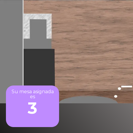
Su mesa asignada
es
3